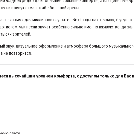
им Фадеев редко даёт большие сольные концерты, а на сцене Live Ар
 песни вживую в масштабе большой арены.
ли личными для миллионов слушателей: «Танцы на стёклах», «Гугуша», 
артистом, чьи песни звучат особенно сильно именно вживую: когда за
 тысяч зрителей.
й звук, визуальное оформление и атмосфера большого музыкального
а не повторится.
иеся высочайшим уровнем комфорта, с доступом только для Вас и
ьную плату.