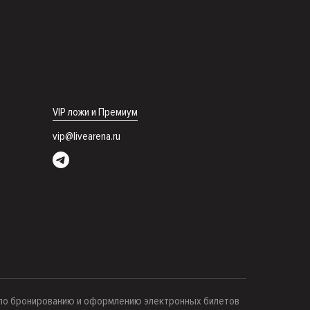
VIP ложи и Премиум
vip@livearena.ru
 по бронированию и оформлению электронных билетов