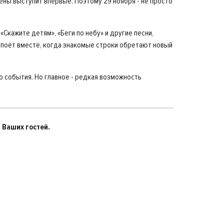
ены выступит впервые. Поэтому 29 ноября - не просто
«Скажите детям», «Беги по небу» и другие песни,
л поёт вместе, когда знакомые строки обретают новый
 события. Но главное - редкая возможность
 Ваших гостей.