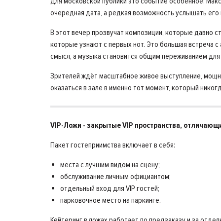
Для московской публики это событие особенное: Макс
очередная дата, а редкая возможность услышать его
В этот вечер прозвучат композиции, которые давно ста
которые узнают с первых нот. Это большая встреча с 
смысл, а музыка становится общим переживанием для
Зрителей ждёт масштабное живое выступление, мощны
оказаться в зале в именно тот момент, который никогд
VIP-Ложи - закрытые VIP пространства, отличающ
Пакет гостеприимства включает в себя:
места с лучшим видом на сцену;
обслуживание личным официантом;
отдельный вход для VIP гостей;
парковочное место на паркинге.
Кейтеринг в ложах работает по предзаказу и за отдел