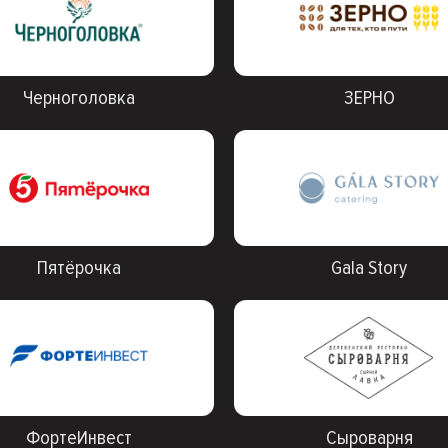
Черноголовка
ЗЕРНО
Пятёрочка
Gala Story
ФортеИнвест
Сыроварня