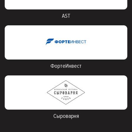
AST
ФортеИнвест
Сыроварня