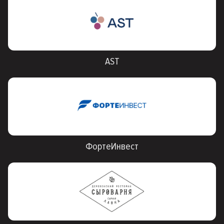
AST
ФортеИнвест